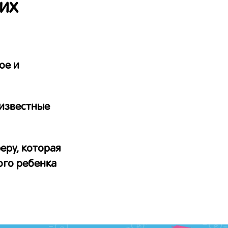
их
ое и
известные
еру, которая
ого ребенка