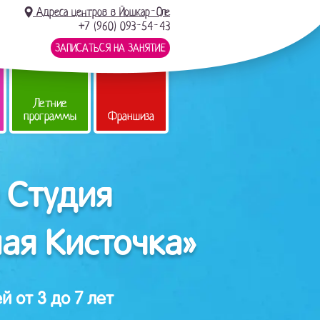
Адреса центров в Йошкар-Оле
+7 (960) 093-54-43
ЗАПИСАТЬСЯ НА ЗАНЯТИЕ
Летние
программы
Франшиза
 Студия
ая Кисточка»
й от 3 до 7 лет