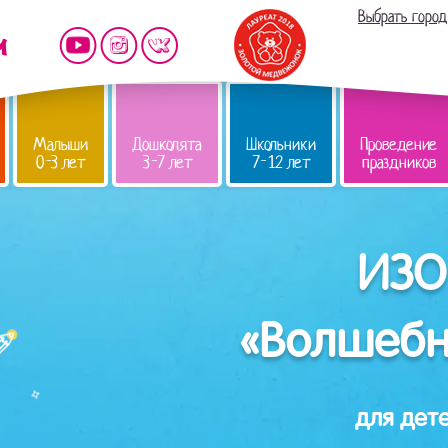
Выбрать город
Малыши
Дошколята
Школьники
Проведение
0-3 лет
3-7 лет
7-12 лет
праздников
ИЗО
«Волшебн
для дете