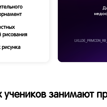
ительного
 орнамент
естных
й рисования
х рисунка
 учеников занимают п