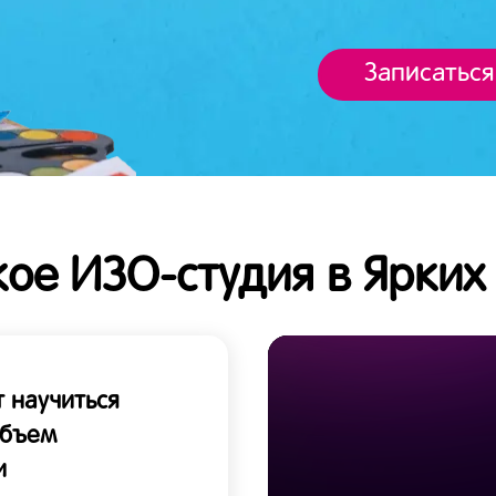
Записаться
кое ИЗО-студия в Ярких
 научиться
объем
и