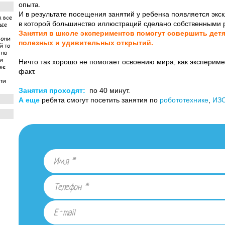
опыта.
И в результате посещения занятий у ребенка появляется экс
а все
в которой большинство иллюстраций сделано собственными 
ные
Занятия в школе экспериментов помогут совершить де
 они
полезных и удивительных открытий.
й то
 на
ни
Ничто так хорошо не помогает освоению мира, как экспери
же
факт.
ети
Занятия проходят:
по 40 минут.
А еще
ребята смогут посетить занятия по
робототехнике
,
ИЗО
 за
по
ети
янули
 что
а
етей