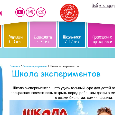
Выбрать город
Малыши
Дошколята
Школьники
Проведение
0-3 лет
3-7 лет
7-12 лет
праздников
Главная
/
Летние программы
/ Школа экспериментов
Школа экспериментов
Школа экспериментов – это удивительный курс для детей от 5
прекрасная возможность открыть перед ребенком двери в ми
с азами биологии, химии, физики.