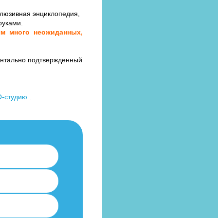
клюзивная энциклопедия,
руками.
тям много неожиданных,
ментально подтвержденный
-студию
.