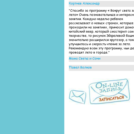
Кортнев Александр
"Спасибо за программу « Вокруг света з
лето» Очень познавательные и интерес
занятия. Каждую неделю ребенок
рассказывает о новых странах, которые
проходили на занятиях, приносит домо
китайский веер, который смастерил сам
творчестве, то рисунок Эйфелевой баш
значительно расширился кругозор, а так
улучшилась и скорость чтение за лето.
Рекомендую всем эту программу, чьи д
проводят лето в городе."
Мама Светы и Сони
"Выражаем огромную благодарность
Павел Волков
педагогам детского центра «Яркие дети»
проведение таких интересных занятий 
"Очень интересно были организованны
программе «Вокруг света за все лето» Д
занятия по летней программе! Ребенок
столько нового узнали, а главное подт
ходил с удовольствием, несмотря на то,
за лето чтение и математику!"
лето-каникулы... Это однозначно заслуг
преподавателей, которые работают на
результат и оправдывают ожидания и д
и родителей!"