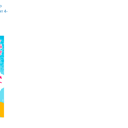
о
т 4-