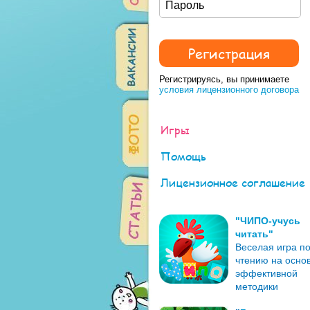
Регистрируясь, вы принимаете
условия лицензионного договора
Игры
Помощь
Лицензионное соглашение
"ЧИПО-учусь
читать"
Веселая игра п
чтению на осно
эффективной
методики