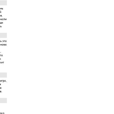
ень
й
в.
ачали
аши
ь
ь эта
снове
,
та
к
жит
игра,
я
ме
в.
тел