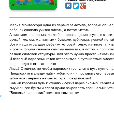
Мария Монтессори одна из первых заметила, вопреки общеп
ребенок сначала учится писать, а потом читать.
А письмом она называла любое превращение звуков в знаки.
ручкой, мелом, магнитными буквами, кубиками, указкой по таб
Вот и наша игра дает ребенку, который только начинает учить
игровой форме сначала самому написать, а потом и прочитать
разной слоговой структуры. Для этого нужно просто нажать кн
И веселый паровозик готов отправиться в путешествие вмест
еще поедет в его вагончике.
Лиса? Отлично, но чтобы паровозик тронулся в путь нужно на
Предложите малышу найти кубик «ли» и поставить его первым
кубик «са» вернуть на место. Ура, поезд поехал!
Самый короткий путь к чтению - лежит через письмо. Ребята
выучили все буквы и слоги нужно закреплять свои навыки чте
о
"Веселый паровозик" поможет вам в этом!
ве