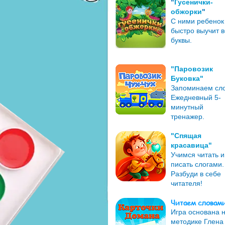
"
Гусенички-
обжорки
"
С ними ребенок
быстро выучит в
буквы.
"Паровозик
Буковка"
Запоминаем сло
Ежедневный 5-
минутный
тренажер.
"Спящая
красавица"
Учимся читать и
писать слогами.
Разбуди в себе
читателя!
Читаем словам
Игра основана 
методике Глена