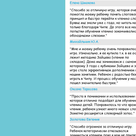
Елена Шмакова
"Спасибо за отличную игру, которая оч
помогла моему ребенку понять слогово
принцип и быстро перейти к чтению сло
Буквы мы знали уже с года, но читать н
только благодаря Чипе. До этого все н
попытки обучения чтению заканчивалис
обоюдными слезами."
Михайльчик Ю.А.
"Мне и моему ребенку очень понравилас
игра. Изначально, я ее купила т.к. в ее о
лежит методика Зайцева (чтения по
складам). Дома мы занимаемся с сыном
которому 3 года с кубиками Зайцева и э
игра стала эффективным дополнением 
нашим занятиям. Ребенок с радостью бе
играть в Чипу. И процесс обучения у нас
пошел значительно быстрее."
Оксана Тарасова
"Проста в понимании и использовании 
которая отлично подойдет для обучени
чтению детей. Понравилось то что кро
чтения, ребенок узнает много новых сло
Заметно расширятся словарный запас."
Золотова Евгения
"Спасибо огромное за отличную игру.
Ребенок категорически отказывался
заниматься чтением пока к нам не приле