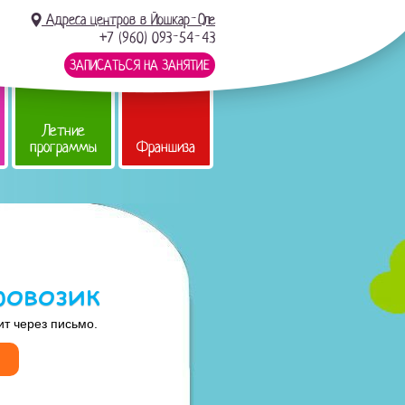
Адреса центров в Йошкар-Оле
+7 (960) 093-54-43
ЗАПИСАТЬСЯ НА ЗАНЯТИЕ
Летние
программы
Франшиза
ровозик
ит через письмо.