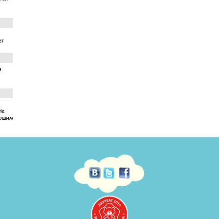
ет
я
Не
рошим