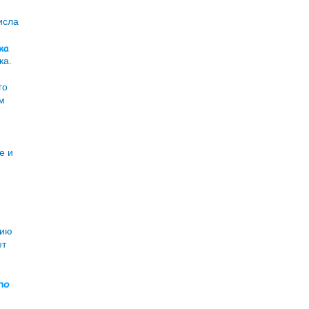
исла
ка
ка.
го
м
е и
нию
ет
по