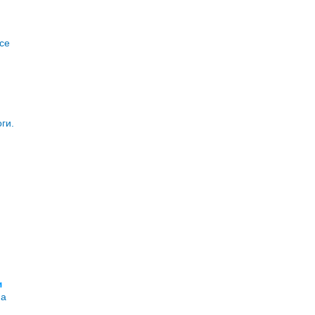
се
ги.
и
на