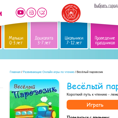
Выбрать город
Малыши
Дошколята
Школьники
Проведение
0-3 лет
3-7 лет
7-12 лет
праздников
Главная
/
Развивающие Онлайн игры по чтению
/ Весёлый паровозик
Весёлый па
Короткий путь к чтению - леж
Играть
Поделиться с друзьями: