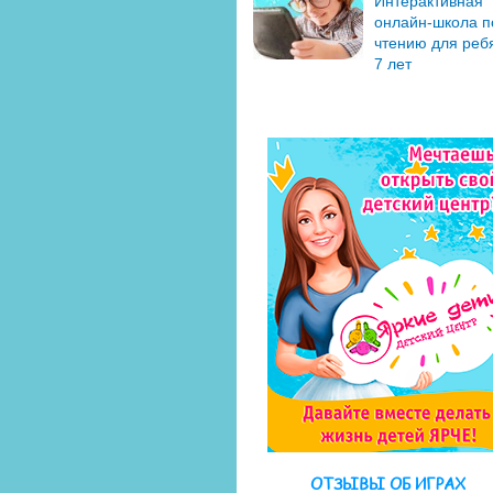
Интерактивная
онлайн-школа п
чтению для ребя
7 лет
ОТЗЫВЫ ОБ ИГРАХ