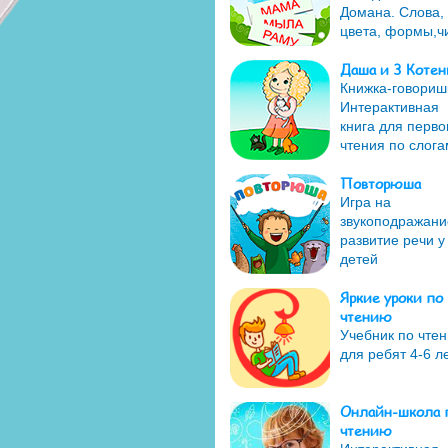
Домана. Слова,
цвета, формы,ч
Даша и 3 Котен
Книжка-говориш
Интерактивная
книга для перво
чтения по слога
Повторюша
Игра на
звукоподражани
развитие речи у
детей
Яркие уроки по
чтению
Учебник по чте
для ребят 4-6 л
Онлайн-школа 
чтению