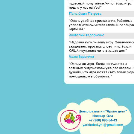
чудесный попугайчик Чипо. Ваша игра
пошла у нас на Ура!"
Папа Саши Петрова
"Очень удобное приложение. Ребенок с
удовольствием читает слоги и подбира
картинки."
Анатолий Федорченко
"Недавно купили вашу игру. Занимаемс
ежедневно, простые слова типа Ваза и
КАША научились читать за два дня."
Мама Вероники
"Отличная игра. Дочка занимается с
большим энтузиазмом уже две недели. 
думала, что игра может стать таким хо
помощником в обучении. "
Центр развития "Яркие дети"
Йошкар-Ола
+7 (960) 093-54-43
yarkiedeti.yhl@gmail.com