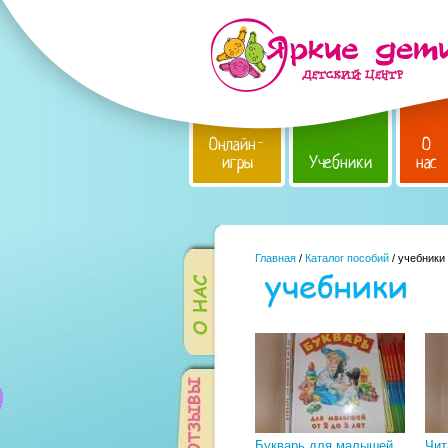
Онлайн-
О
игры
Учебники
нас
Главная
/
Каталог пособий
/ учебники
учебники
Букварь для малышей
Чит