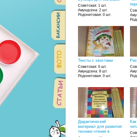
пер
Советская: 1 шт.
Амундсена: 2 шт.
Сов
Родонитовая: 0 шт.
Аму
Род
Тексты с хвостами
Рис
Советская: 0 шт.
Сов
Амундсена: 8 шт.
Аму
Родонитовая: 0 шт.
Род
Дидактический
Как
материал для развития
чит
техники чтения в
Сов
начальной школе