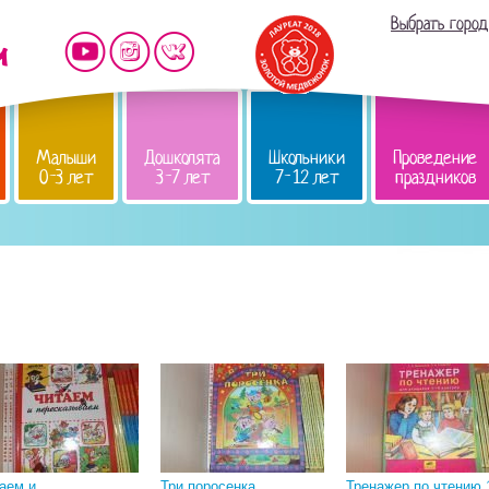
Выбрать город
Малыши
Дошколята
Школьники
Проведение
0-3 лет
3-7 лет
7-12 лет
праздников
аем и
Три поросенка
Тренажер по чтению 