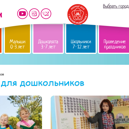
Выбрать город
Малыши
Дошколята
Школьники
Проведение
0-3 лет
3-7 лет
7-12 лет
праздников
ков
для дошкольников