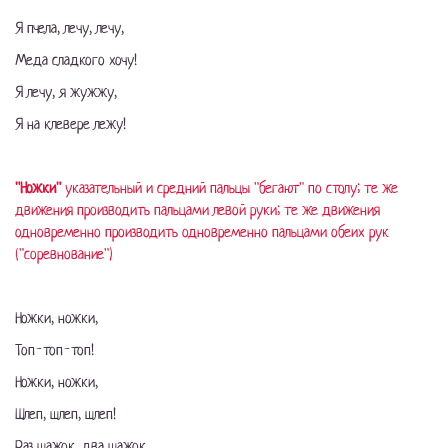
Я пчела, лечу, лечу,
Меда сладкого хочу!
Я лечу, я жужжу,
Я на клевере лежу!
"Ножки"
указательный и средний пальцы "бегают" по столу; те же
движения производить пальцами левой руки; те же движения
одновременно производить одновременно пальцами обеих рук
("соревнование")
Ножки, ножки,
Топ-топ-топ!
Ножки, ножки,
Шлеп, шлеп, шлеп!
Раз шажок, два шажок,