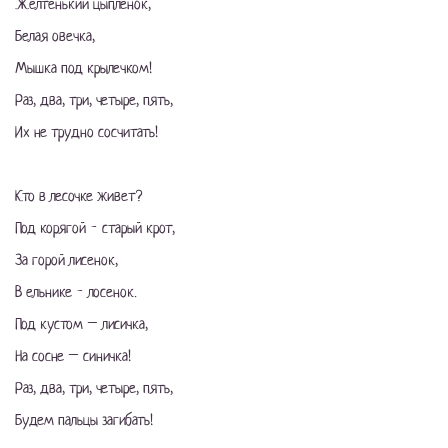
Желтенький цыпленок,
Белая овечка,
Мышка под крылечком!
Раз, два, три, четыре, пять,
Их не трудно сосчитать!
Кто в лесочке живет?
Под корягой - старый крот,
За горой лисенок,
В ельнике - лосенок.
Под кустом – лисичка,
На сосне – синичка!
Раз, два, три, четыре, пять,
Будем пальцы загибать!