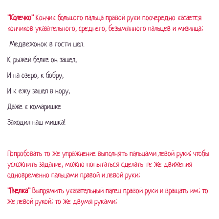
"Колечко"
Кончик большого пальца правой руки поочередно касается
кончиков указательного, среднего, безымянного пальцев и мизинца;
Медвежонок в гости шел.
К рыжей белке он зашел,
И на озеро, к бобру,
И к ежу зашел в нору,
Даже к комаришке
Заходил наш мишка!
Попробовать то же упражнение выполнять пальцами левой руки; чтобы
усложнить задание, можно попытаться сделать те же движения
одновременно пальцами правой и левой руки;
"Пчелка"
Выпрямить указательный палец правой руки и вращать им; то
же левой рукой; то же двумя руками;